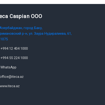
teca Caspian OOO
Азербайджан, город Баку,
римановский р-н, ул. Заура Нудиралиева, 61,
1075
+994 12 404 1000
+994 55 224 1000
WhatsApp
office@iteca.az
www.iteca.az