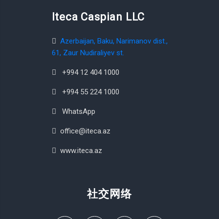
Iteca Caspian LLC
Azerbaijan, Baku, Narimanov dist.,
61, Zaur Nudiraliyev st.
+994 12 404 1000
+994 55 224 1000
WhatsApp
office@iteca.az
www.iteca.az
社交网络