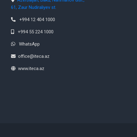
Azerbaijan, Baku, Narimanov dist.,
61, Zaur Nudiraliyev st.
+994 12 404 1000
+994 55 224 1000
WhatsApp
office@iteca.az
www.iteca.az