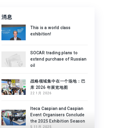
消息
This is a world class
exhibition!
SOCAR trading plans to
extend purchase of Russian
oil
战略领域集中在一个场地：巴
库 2026 年展览地图
22 1月 2026
Iteca Caspian and Caspian
Event Organisers Conclude
the 2025 Exhibition Season
5 11月 2025