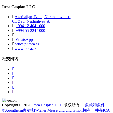
Iteca Caspian LLC
Azerbaijan, Baku, Narimanov dist.,
61, Zaur Nudiraliyev st.
+994 12 404 1000
+994 55 224 1000
WhatsApp
office@iteca.az
www.iteca.az
社交网络
Copyright © 2026
Iteca Caspian LLC
版权所有。
条款和条件
®Aquatherm商标归Wiener Messe und und Gmbh拥有，并在ICA