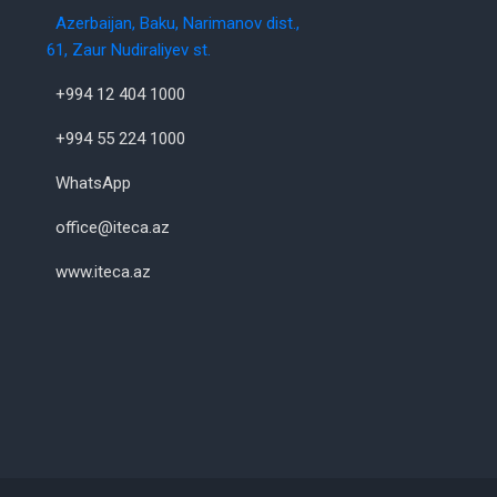
Azerbaijan, Baku, Narimanov dist.,
61, Zaur Nudiraliyev st.
+994 12 404 1000
+994 55 224 1000
WhatsApp
office@iteca.az
www.iteca.az