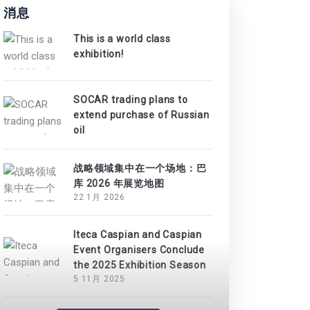
消息
This is a world class
exhibition!
SOCAR trading plans to
extend purchase of Russian
oil
战略领域集中在一个场地：巴
库 2026 年展览地图
22 1月 2026
Iteca Caspian and Caspian
Event Organisers Conclude
the 2025 Exhibition Season
5 11月 2025