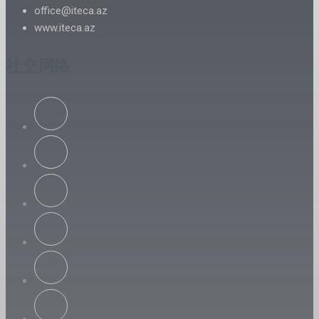
office@iteca.az
www.iteca.az
社交网络