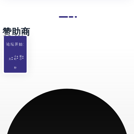
赞助商
论坛开始:
小
最
天
时
小
秒