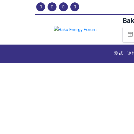
Ba
测试
论