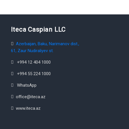
Iteca Caspian LLC
Azerbaijan, Baku, Narimanov dist.,
61, Zaur Nudiraliyev st.
+994 12 404 1000
+994 55 224 1000
WhatsApp
office@iteca.az
www.iteca.az