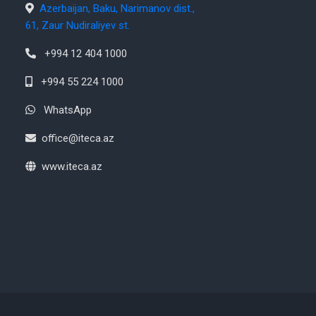
Azerbaijan, Baku, Narimanov dist.,
61, Zaur Nudiraliyev st.
+994 12 404 1000
+994 55 224 1000
WhatsApp
office@iteca.az
www.iteca.az