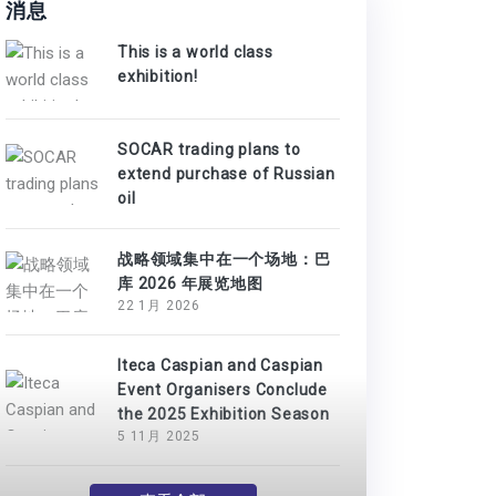
消息
This is a world class
exhibition!
SOCAR trading plans to
extend purchase of Russian
oil
战略领域集中在一个场地：巴
库 2026 年展览地图
22 1月 2026
Iteca Caspian and Caspian
Event Organisers Conclude
the 2025 Exhibition Season
5 11月 2025