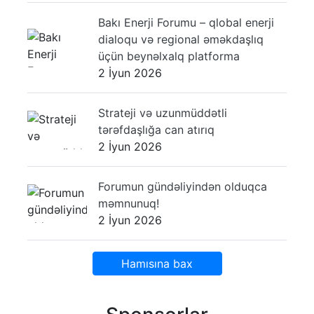
Bakı Enerji Forumu – qlobal enerji
dialoqu və regional əməkdaşlıq
üçün beynəlxalq platforma
2 İyun 2026
Strateji və uzunmüddətli
tərəfdaşlığa can atırıq
2 İyun 2026
Forumun gündəliyindən olduqca
məmnunuq!
2 İyun 2026
Hamısına bax