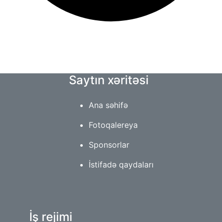
Saytın xəritəsi
Ana səhifə
Fotoqalereya
Sponsorlar
İstifadə qaydaları
İş rejimi