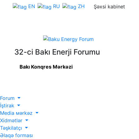
EN
RU
ZH
Şəxsi kabinet
32-ci Bakı Enerji Forumu
Bakı Konqres Mərkəzi
Forum
İştirak
Media мərkəz
Xidmətlər
Təşkilatçı
Əlaqə forması