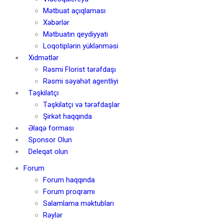
Mətbuat açıqlaması
Xəbərlər
Mətbuatın qeydiyyatı
Loqotiplərin yüklənməsi
Xidmətlər
Rəsmi Florist tərəfdaşı
Rəsmi səyahət agentliyi
Təşkilatçı
Təşkilatçı və tərəfdaşlar
Şirkət haqqında
Əlaqə forması
Sponsor Olun
Deleqat olun
Forum
Forum haqqında
Forum proqramı
Salamlama məktubları
Rəylər