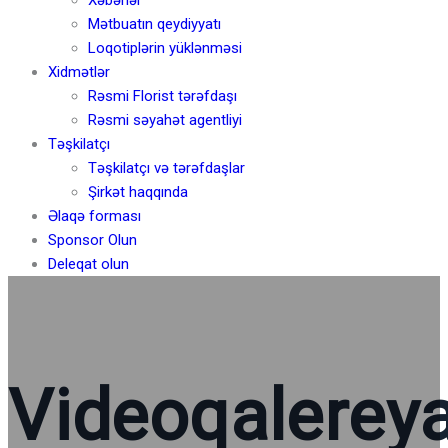
Mətbuatın qeydiyyatı
Loqotiplərin yüklənməsi
Xidmətlər
Rəsmi Florist tərəfdaşı
Rəsmi səyahət agentliyi
Təşkilatçı
Təşkilatçı və tərəfdaşlar
Şirkət haqqında
Əlaqə forması
Sponsor Olun
Deleqat olun
Videoqalerey