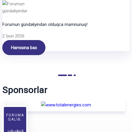
Forumun gündəliyindən olduqca məmnunuq!
2 İyun 2026
Hamısına bax
Sponsorlar
FORUMA
QALIB:
GÜN
SAAT
DƏQ