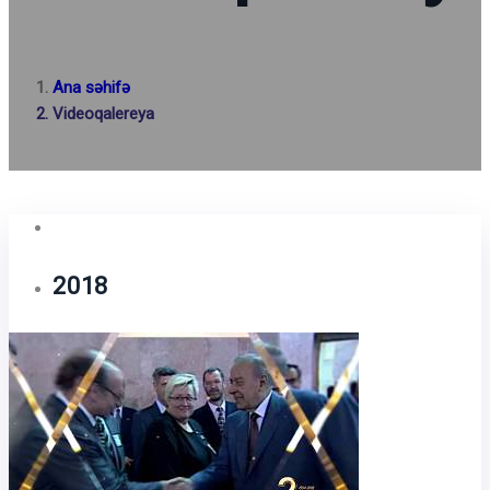
Ana səhifə
Videoqalereya
2018