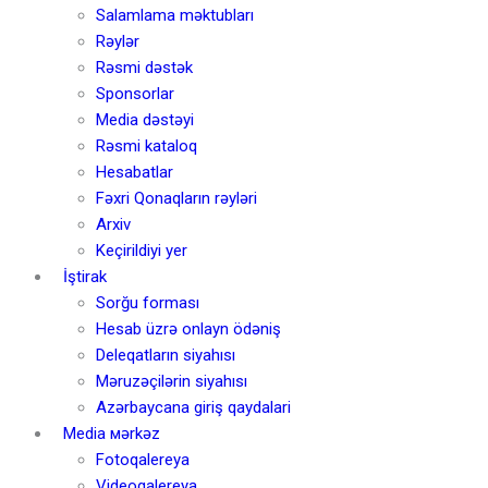
Salamlama məktubları
Rəylər
Rəsmi dəstək
Sponsorlar
Media dəstəyi
Rəsmi kataloq
Hesabatlar
Fəxri Qonaqların rəyləri
Arxiv
Keçirildiyi yer
İştirak
Sorğu forması
Hesab üzrə onlayn ödəniş
Deleqatların siyahısı
Məruzəçilərin siyahısı
Azərbaycana giriş qaydalari
Media мərkəz
Fotoqalereya
Videoqalereya