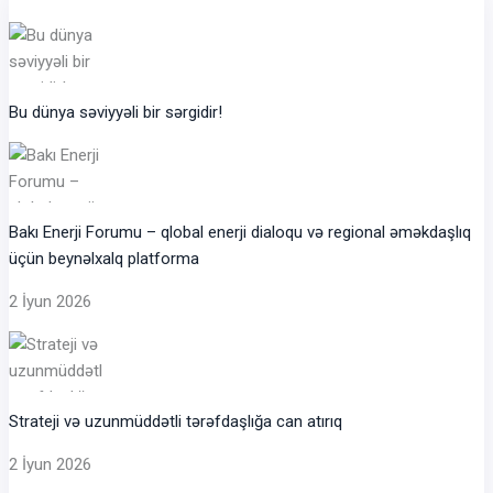
Bu dünya səviyyəli bir sərgidir!
Bakı Enerji Forumu – qlobal enerji dialoqu və regional əməkdaşlıq
üçün beynəlxalq platforma
2 İyun 2026
Strateji və uzunmüddətli tərəfdaşlığa can atırıq
2 İyun 2026