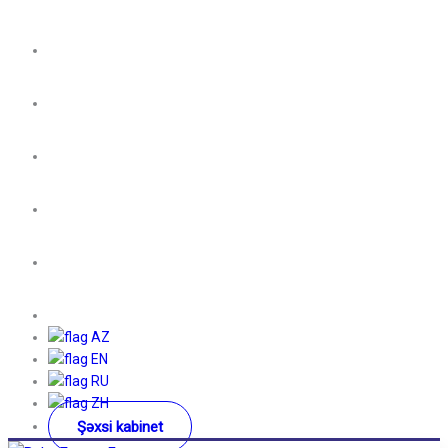
AZ
EN
RU
ZH
Şəxsi kabinet