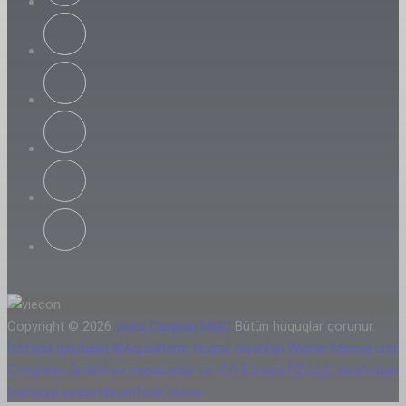
Copyright © 2026
Iteca Caspian MMC
Bütün hüquqlar qorunur.
İstifadə qaydaları
®Aquatherm ticarət nişanları Wiener Messe und
Congress GmbH-yə məxsusdur və ICA Eurasia FZ-LLC tərəfindən
lisenziya əsasında istifadə olunur