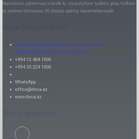
Nəzərinizə çatdırmaq istərdik ki, ziyarətçilərin tədbirə girişi tədbirin
iş vaxtının bitməsinə 30 dəqiqə qalmış dayandırılacaqdır.
Iteca Caspian MMC
Azərbaycan, Bakı şəhəri, Nərimanov rayonu,
Zaur Nudirəliyev küçəsi, 61, AZ1075
+994 12 404 1000
+994 55 224 1000
WhatsApp
office@iteca.az
www.iteca.az
Sosial şəbəkələr