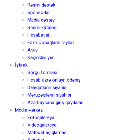
Rəsmi dəstək
Sponsorlar
Media dəstəyi
Rəsmi kataloq
Hesabatlar
Fəxri Qonaqların rəyləri
Arxiv
Keçirildiyi yer
İştirak
Sorğu forması
Hesab üzrə onlayn ödəniş
Deleqatların siyahısı
Məruzəçilərin siyahısı
Azərbaycana giriş qaydalari
Media мərkəz
Fotoqalereya
Videoqalereya
Mətbuat açıqlaması
Xəbərlər