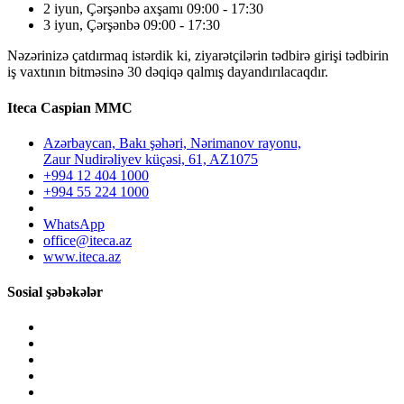
2 iyun, Çərşənbə axşamı 09:00 - 17:30
3 iyun, Çərşənbə 09:00 - 17:30
Nəzərinizə çatdırmaq istərdik ki, ziyarətçilərin tədbirə girişi tədbirin
iş vaxtının bitməsinə 30 dəqiqə qalmış dayandırılacaqdır.
Iteca Caspian MMC
Azərbaycan, Bakı şəhəri, Nərimanov rayonu,
Zaur Nudirəliyev küçəsi, 61, AZ1075
+994 12 404 1000
+994 55 224 1000
WhatsApp
office@iteca.az
www.iteca.az
Sosial şəbəkələr