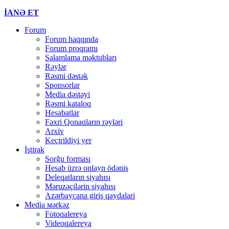
İANƏ ET
Forum
Forum haqqında
Forum proqramı
Salamlama məktubları
Rəylər
Rəsmi dəstək
Sponsorlar
Media dəstəyi
Rəsmi kataloq
Hesabatlar
Fəxri Qonaqların rəyləri
Arxiv
Keçirildiyi yer
İştirak
Sorğu forması
Hesab üzrə onlayn ödəniş
Deleqatların siyahısı
Məruzəçilərin siyahısı
Azərbaycana giriş qaydalari
Media мərkəz
Fotoqalereya
Videoqalereya