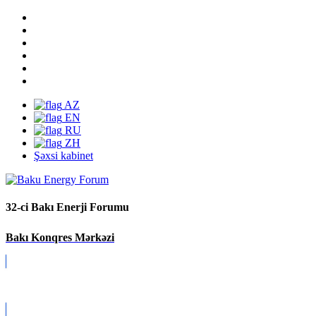
AZ
EN
RU
ZH
Şəxsi kabinet
32-ci Bakı Enerji Forumu
Bakı Konqres Mərkəzi
Covid-19