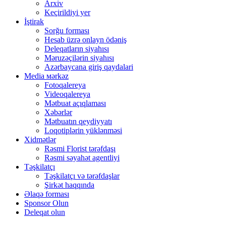
Arxiv
Keçirildiyi yer
İştirak
Sorğu forması
Hesab üzrə onlayn ödəniş
Deleqatların siyahısı
Məruzəçilərin siyahısı
Azərbaycana giriş qaydalari
Media мərkəz
Fotoqalereya
Videoqalereya
Mətbuat açıqlaması
Xəbərlər
Mətbuatın qeydiyyatı
Loqotiplərin yüklənməsi
Xidmətlər
Rəsmi Florist tərəfdaşı
Rəsmi səyahət agentliyi
Təşkilatçı
Təşkilatçı və tərəfdaşlar
Şirkət haqqında
Əlaqə forması
Sponsor Olun
Deleqat olun