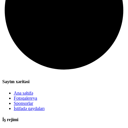
Saytın xəritəsi
Ana səhifə
Fotoqalereya
Sponsorlar
İstifadə qaydaları
İş rejimi