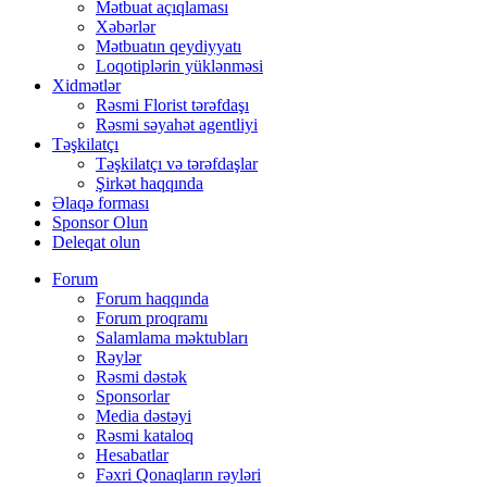
Mətbuat açıqlaması
Xəbərlər
Mətbuatın qeydiyyatı
Loqotiplərin yüklənməsi
Xidmətlər
Rəsmi Florist tərəfdaşı
Rəsmi səyahət agentliyi
Təşkilatçı
Təşkilatçı və tərəfdaşlar
Şirkət haqqında
Əlaqə forması
Sponsor Olun
Deleqat olun
Forum
Forum haqqında
Forum proqramı
Salamlama məktubları
Rəylər
Rəsmi dəstək
Sponsorlar
Media dəstəyi
Rəsmi kataloq
Hesabatlar
Fəxri Qonaqların rəyləri