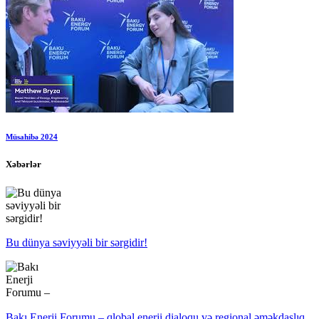
Müsahibə 2024
Xəbərlər
Bu dünya səviyyəli bir sərgidir!
Bakı Enerji Forumu – qlobal enerji dialoqu və regional əməkdaşlıq