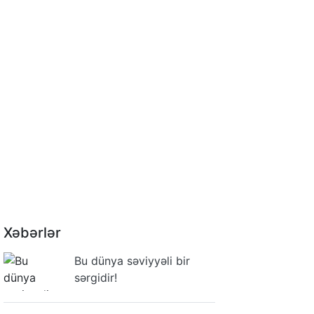
Xəbərlər
Bu dünya səviyyəli bir
sərgidir!