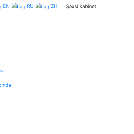
EN
RU
ZH
Şəxsi kabinet
Əlaqə
SPONSOR
DELEQAT
forması
OLUN
OLUN
və
r
qında