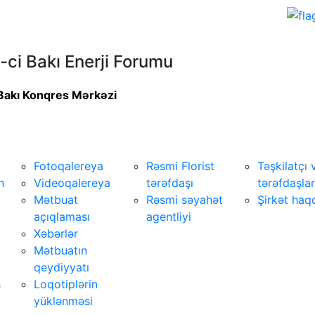
-ci Bakı Enerji Forumu
Bakı Konqres Mərkəzi
Media мərkəz
Xidmətlər
Təşkilatçı
Fotoqalereya
Rəsmi Florist
Təşkilatçı 
n
Videoqalereya
tərəfdaşı
tərəfdaşla
Mətbuat
Rəsmi səyahət
Şirkət haq
açıqlaması
agentliyi
Xəbərlər
Mətbuatın
qeydiyyatı
ş
Loqotiplərin
yüklənməsi