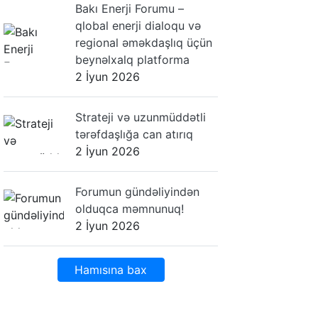
Bakı Enerji Forumu –
qlobal enerji dialoqu və
regional əməkdaşlıq üçün
beynəlxalq platforma
2 İyun 2026
Strateji və uzunmüddətli
tərəfdaşlığa can atırıq
2 İyun 2026
Forumun gündəliyindən
olduqca məmnunuq!
2 İyun 2026
Hamısına bax