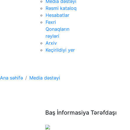
Media dəstəyi
Rəsmi kataloq
Hesabatlar
Fəxri
Qonaqların
rəyləri
Arxiv
Keçirildiyi yer
Media dəstəyi
Ana səhifə
Media dəstəyi
Baş İnformasiya Tərəfdaşı