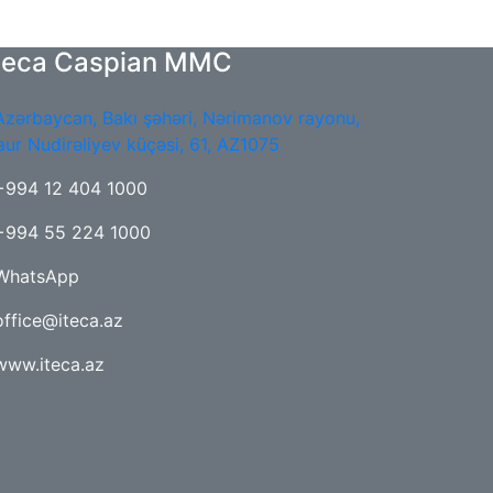
teca Caspian MMC
Azərbaycan, Bakı şəhəri, Nərimanov rayonu,
aur Nudirəliyev küçəsi, 61, AZ1075
+994 12 404 1000
+994 55 224 1000
WhatsApp
office@iteca.az
www.iteca.az