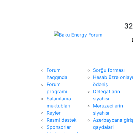
32
Forum
İştirak
Forum
Sorğu forması
haqqında
Hesab üzrə onlay
Forum
ödəniş
proqramı
Deleqatların
Salamlama
siyahısı
məktubları
Məruzəçilərin
Rəylər
siyahısı
Rəsmi dəstək
Azərbaycana giri
Sponsorlar
qaydalari