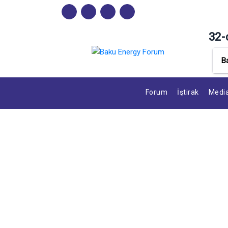
32-
B
Forum
İştirak
Media