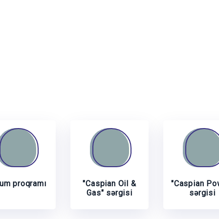
um proqramı
"Caspian Oil &
"Caspian Po
Gas" sərgisi
sərgisi