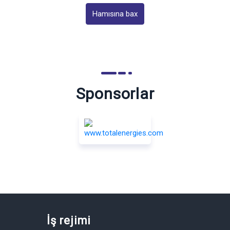
Hamısına bax
Sponsorlar
İş rejimi