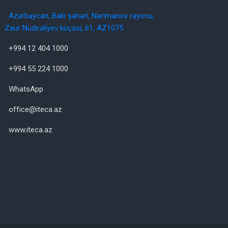
Azərbaycan, Bakı şəhəri, Nərimanov rayonu,
Zaur Nudirəliyev küçəsi, 61, AZ1075
+994 12 404 1000
+994 55 224 1000
WhatsApp
office@iteca.az
www.iteca.az