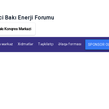
ci Bakı Enerji Forumu
akı Konqres Mərkəzi
 мərkəz
Xidmətlər
Təşkilatçı
Əlaqə forması
SPONSOR O