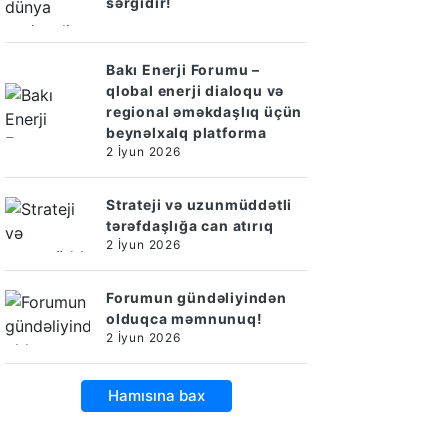
sərgidir!
Bakı Enerji Forumu –
qlobal enerji dialoqu və
regional əməkdaşlıq üçün
beynəlxalq platforma
2 İyun 2026
Strateji və uzunmüddətli
tərəfdaşlığa can atırıq
2 İyun 2026
Forumun gündəliyindən
olduqca məmnunuq!
2 İyun 2026
Hamısına bax