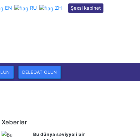
EN
RU
ZH
Şəxsi kabinet
OLUN
DELEQAT OLUN
Xəbərlər
Bu dünya səviyyəli bir