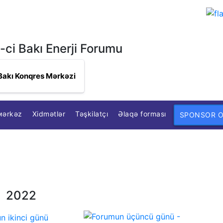
-ci Bakı Enerji Forumu
Bakı Konqres Mərkəzi
мərkəz
Xidmətlər
Təşkilatçı
Əlaqə forması
SPONSOR 
2022