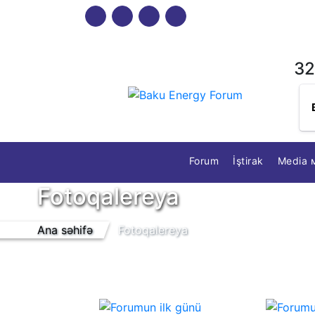
32
Forum
İştirak
Media 
Fotoqalereya
Ana səhifə
Fotoqalereya