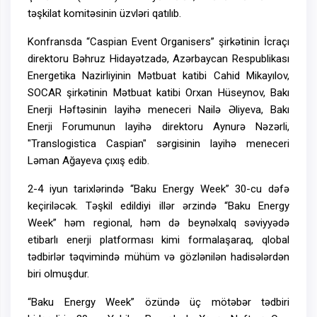
təşkilat komitəsinin üzvləri qatılıb.
Konfransda “Caspian Event Organisers” şirkətinin İcraçı
direktoru Bəhruz Hidayətzadə, Azərbaycan Respublikası
Energetika Nazirliyinin Mətbuat katibi Cahid Mikayılov,
SOCAR şirkətinin Mətbuat katibi Orxan Hüseynov, Bakı
Enerji Həftəsinin layihə meneceri Nailə Əliyeva, Bakı
Enerji Forumunun layihə direktoru Aynurə Nəzərli,
"Translogistica Caspian" sərgisinin layihə meneceri
Ləman Ağayeva çıxış edib.
2-4 iyun tarixlərində “Baku Energy Week” 30-cu dəfə
keçiriləcək. Təşkil edildiyi illər ərzində “Baku Energy
Week” həm regional, həm də beynəlxalq səviyyədə
etibarlı enerji platforması kimi formalaşaraq, qlobal
tədbirlər təqvimində mühüm və gözlənilən hadisələrdən
biri olmuşdur.
“Baku Energy Week” özündə üç mötəbər tədbiri