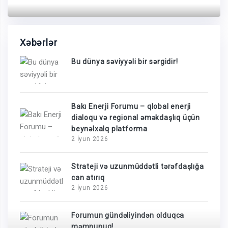
Xəbərlər
Bu dünya səviyyəli bir sərgidir!
Bakı Enerji Forumu – qlobal enerji
dialoqu və regional əməkdaşlıq üçün
beynəlxalq platforma
2 İyun 2026
Strateji və uzunmüddətli tərəfdaşlığa
can atırıq
2 İyun 2026
Forumun gündəliyindən olduqca
məmnunuq!