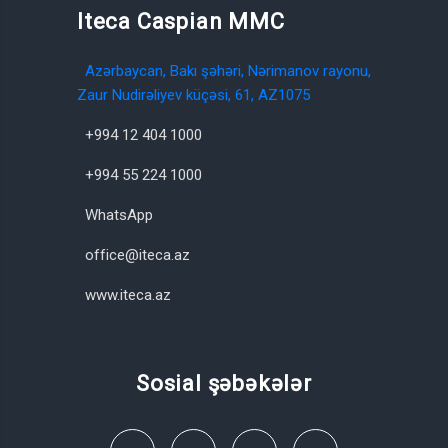
Iteca Caspian MMC
Azərbaycan, Bakı şəhəri, Nərimanov rayonu,
Zaur Nudirəliyev küçəsi, 61, AZ1075
+994 12 404 1000
+994 55 224 1000
WhatsApp
office@iteca.az
www.iteca.az
Sosial şəbəkələr