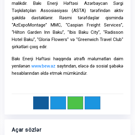
malikdir. Bakı Enerji Həftəsi Azərbaycan Sərgi
Təşkilatçıları Assosiasiyası (ASTA) tərəfindən aktiv
şəkildə dəstəklənir. Rəsmi tərəfdaşlar qismində
“AzExpoMontage” MMC, “Caspian Freight Services”,
“Hilton Garden Inn Baku”, "Ibis Baku City", "Radisson
Hotel Baku", "Gloria Flowers" və "Greenwich Travel Club"
şirkətləri çıxış edir.
Bakı Enerji Həftəsi haqqında ətraflı məlumatları daim
yenilənən
www.bew.az
saytından, eləcə də sosial şəbəkə
hesablarından əldə etmək mümkündür.
Açar sözlər