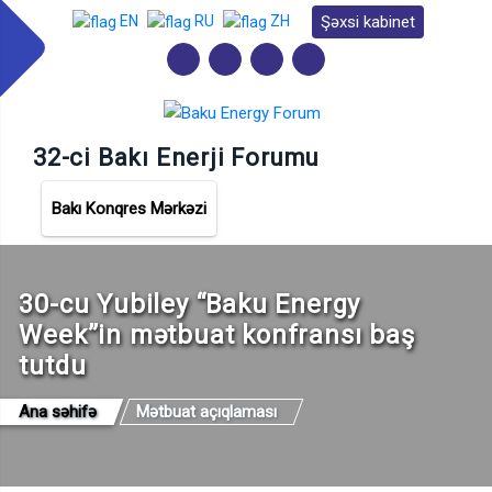
Şəxsi kabinet
EN
RU
ZH
32-ci Bakı Enerji Forumu
Bakı Konqres Mərkəzi
30-cu Yubiley “Baku Energy
Week”in mətbuat konfransı baş
tutdu
Ana səhifə
Mətbuat açıqlaması