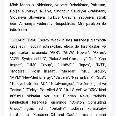
Misir, Monako, Niderland, Norveç, Özbəkistan, Pakistan,
Polşa, Rumıniya, Rusiya, Sinqapur, Səudiyyə Ərəbistanı,
Slovakiya, Sloveniya, Türkiyə, Ukrayna, Yaponiya iştirak
edir. Almaniya Federativ Respublikası Milli pavilyon ilə
iştirak edir.
“SOCAR” “Baku Energy Week”in baş tərəfdaşı qismində
çıxış edir. Tədbirin iştirakçıları, eləcə də tərəfdaşları və
sponsorları sırasında “ABB”, “ACWA Power”, “Azfen”,
“AZEL Systems LLC”, “Baku Steel Company”, “bp”, “Gap
İnşaat”, “HMS Group”, “HUAWEI”, “Inpex”, “INTI”,
“iMotors”, “Kolin İnşaat”, “Masdar”, “MOL Group”,
“MVM”,“NewMed Energy”, “Saipem”, “Pasha Bank”, “SLB”,
“Türkiye Petrolleri AO”, “TotalEnergies”, “Tekfen Inşaat ve
Tesisat,” “Türkiye Petrolleri AO” “Ural Steel” və “XRG” kimi
nüfuzlu şirkətlər yer alır. Bundan əlavə, tədbirin
intellektual tərəfdaşı qismində “Boston Consulting
Group” çıxış edir. “Deloitte” tədbirin konsultativ
tərəfdaşıdır. “Caspian Oil and Gas” sərgisinin rəsmi