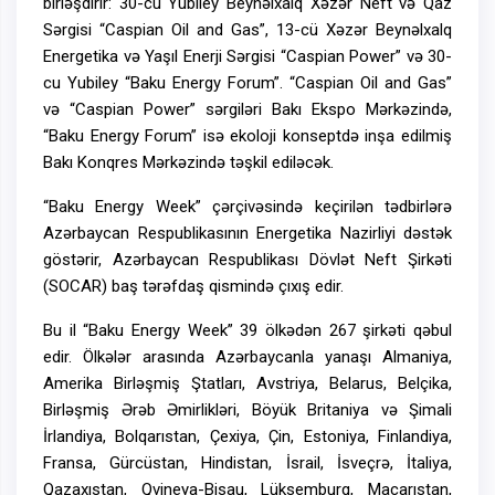
birləşdirir: 30-cu Yubiley Beynəlxalq Xəzər Neft və Qaz
Sərgisi “Caspian Oil and Gas”, 13-cü Xəzər Beynəlxalq
Energetika və Yaşıl Enerji Sərgisi “Caspian Power” və 30-
cu Yubiley “Baku Energy Forum”. “Caspian Oil and Gas”
və “Caspian Power” sərgiləri Bakı Ekspo Mərkəzində,
“Baku Energy Forum” isə ekoloji konseptdə inşa edilmiş
Bakı Konqres Mərkəzində təşkil ediləcək.
“Baku Energy Week” çərçivəsində keçirilən tədbirlərə
Azərbaycan Respublikasının Energetika Nazirliyi dəstək
göstərir, Azərbaycan Respublikası Dövlət Neft Şirkəti
(SOCAR) baş tərəfdaş qismində çıxış edir.
Bu il “Baku Energy Week” 39 ölkədən 267 şirkəti qəbul
edir. Ölkələr arasında Azərbaycanla yanaşı Almaniya,
Amerika Birləşmiş Ştatları, Avstriya, Belarus, Belçika,
Birləşmiş Ərəb Əmirlikləri, Böyük Britaniya və Şimali
İrlandiya, Bolqarıstan, Çexiya, Çin, Estoniya, Finlandiya,
Fransa, Gürcüstan, Hindistan, İsrail, İsveçrə, İtaliya,
Qazaxıstan, Qvineya-Bisau, Lüksemburq, Macarıstan,