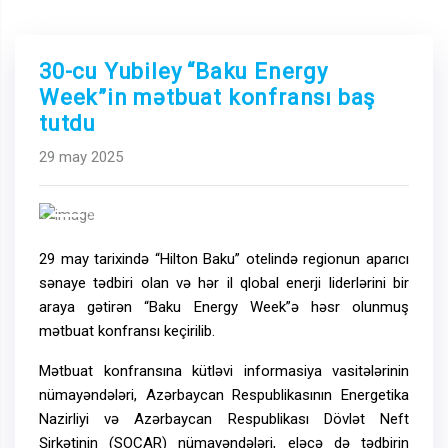
30-cu Yubiley “Baku Energy
Week”in mətbuat konfransı baş
tutdu
29 may 2025
Previous
Next
29 may tarixində “Hilton Baku” otelində regionun aparıcı
sənaye tədbiri olan və hər il qlobal enerji liderlərini bir
araya gətirən “Baku Energy Week”ə həsr olunmuş
mətbuat konfransı keçirilib.
Mətbuat konfransına kütləvi informasiya vasitələrinin
nümayəndələri, Azərbaycan Respublikasının Energetika
Nazirliyi və Azərbaycan Respublikası Dövlət Neft
Şirkətinin (SOCAR) nümayəndələri, eləcə də tədbirin