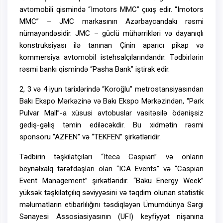
avtomobili qismində “Imotors MMC” çıxış edir. “Imotors
MMC” – JMC markasının Azərbaycandakı rəsmi
nümayəndəsidir. JMC – güclü mühərrikləri və dayanıqlı
konstruksiyası ilə tanınan Çinin aparıcı pikap və
kommersiya avtomobil istehsalçılarındandır. Tədbirlərin
rəsmi bankı qismində “Pasha Bank” iştirak edir.
2, 3 və 4 iyun tarixlərində “Koroğlu” metrostansiyasından
Bakı Ekspo Mərkəzinə və Bakı Ekspo Mərkəzindən, “Park
Pulvar Mall”-a xüsusi avtobuslar vasitəsilə ödənişsiz
gediş-gəliş təmin ediləcəkdir. Bu xidmətin rəsmi
sponsoru “AZFEN” və “TEKFEN” şirkətləridir.
Tədbirin təşkilatçıları “Iteca Caspian” və onların
beynəlxalq tərəfdaşları olan “ICA Events” və “Caspian
Event Management” şirkətləridir. “Baku Energy Week”
yüksək təşkilatçılıq səviyyəsini və təqdim olunan statistik
məlumatların etibarlılığını təsdiqləyən Ümumdünya Sərgi
Sənayesi Assosiasiyasının (UFI) keyfiyyət nişanına