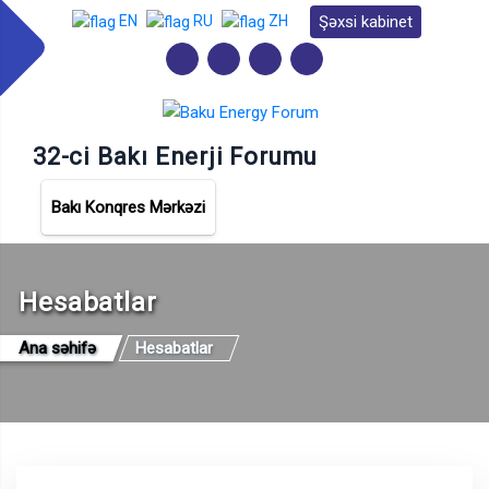
Şəxsi kabinet
EN
RU
ZH
32-ci Bakı Enerji Forumu
Bakı Konqres Mərkəzi
Hesabatlar
Ana səhifə
Hesabatlar