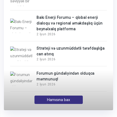
Bakı Enerji Forumu – qlobal enerji
dialoqu və regional əməkdaşlıq üçün
beynəlxalq platforma
2 İyun 2026
Strateji və uzunmüddətli tərəfdaşlığa
can atırıq
2 İyun 2026
Forumun gündəliyindən olduqca
məmnunuq!
2 İyun 2026
Hamısına bax