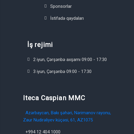
Sponsorlar
İstifadə qaydaları
İş rejimi
2 iyun, Çərşənbə axşamı 09:00 - 17:30
3 iyun, Çərşənbə 09:00 - 17:30
Iteca Caspian MMC
Azərbaycan, Bakı şəhəri, Nərimanov rayonu,
Zaur Nudirəliyev küçəsi, 61, AZ1075
+994 12 404 1000