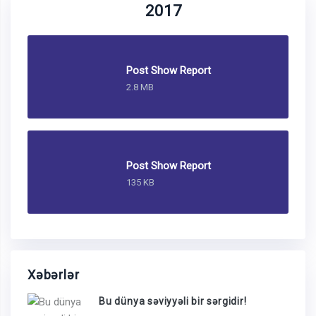
2017
Post Show Report
2.8 MB
Post Show Report
135 KB
Xəbərlər
Bu dünya səviyyəli bir sərgidir!