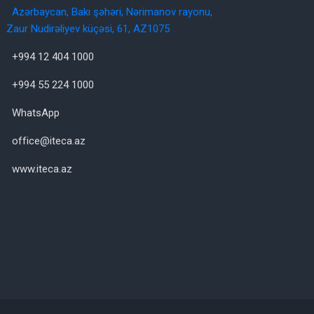
Azərbaycan, Bakı şəhəri, Nərimanov rayonu,
Zaur Nudirəliyev küçəsi, 61, AZ1075
+994 12 404 1000
+994 55 224 1000
WhatsApp
office@iteca.az
www.iteca.az