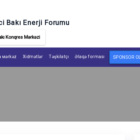
ci Bakı Enerji Forumu
akı Konqres Mərkəzi
 мərkəz
Xidmətlər
Təşkilatçı
Əlaqə forması
SPONSOR O