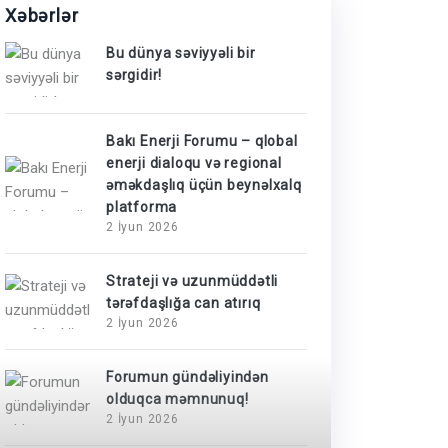
Xəbərlər
Bu dünya səviyyəli bir
sərgidir!
Bakı Enerji Forumu – qlobal
enerji dialoqu və regional
əməkdaşlıq üçün beynəlxalq
platforma
2 İyun 2026
Strateji və uzunmüddətli
tərəfdaşlığa can atırıq
2 İyun 2026
Forumun gündəliyindən
olduqca məmnunuq!
2 İyun 2026