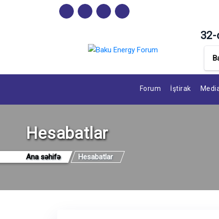
32-
B
Forum
İştirak
Media
Hesabatlar
Ana səhifə
Hesabatlar