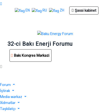
Şəxsi kabinet
EN
RU
ZH
32-ci Bakı Enerji Forumu
Bakı Konqres Mərkəzi
Forum
İştirak
Media мərkəz
Xidmətlər
Təşkilatçı