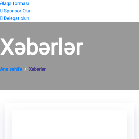
Əlaqə forması
Sponsor Olun
Deleqat olun
Xəbərlər
Ana səhifə
Xəbərlər