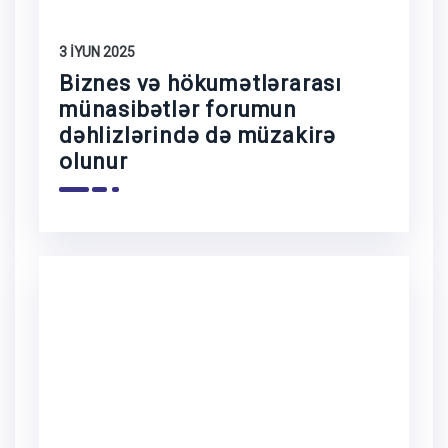
3 İYUN 2025
Biznes və hökumətlərarası
münasibətlər forumun
dəhlizlərində də müzakirə
olunur