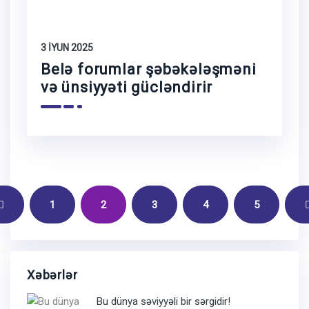
3 İYUN 2025
Belə forumlar şəbəkələşməni
və ünsiyyəti gücləndirir
1
2
3
4
5
Xəbərlər
Bu dünya səviyyəli bir sərgidir!