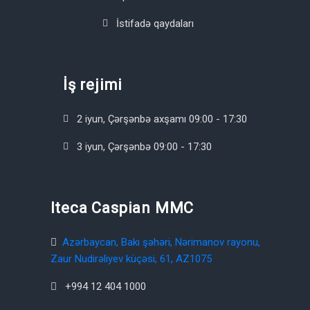
İstifadə qaydaları
İş rejimi
2 iyun, Çərşənbə axşamı 09:00 - 17:30
3 iyun, Çərşənbə 09:00 - 17:30
Iteca Caspian MMC
Azərbaycan, Bakı şəhəri, Nərimanov rayonu,
Zaur Nudirəliyev küçəsi, 61, AZ1075
+994 12 404 1000