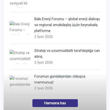
Bakı Enerji Forumu – qlobal enerji dialoqu
və regional əməkdaşlıq üçün beynəlxalq
platforma
2 İyun 2026
Strateji və uzunmüddətli tərəfdaşlığa can
atırıq
2 İyun 2026
Forumun gündəliyindən olduqca
məmnunuq!
2 İyun 2026
Hamısına bax