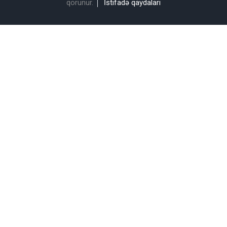
qorunur.
İstifadə qaydaları