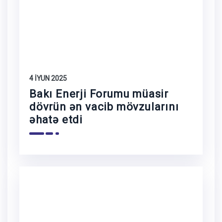
4 İYUN 2025
Bakı Enerji Forumu müasir
dövrün ən vacib mövzularını
əhatə etdi