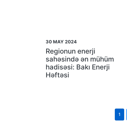
30 MAY 2024
Regionun enerji
sahəsində ən mühüm
hadisəsi: Bakı Enerji
Həftəsi
1