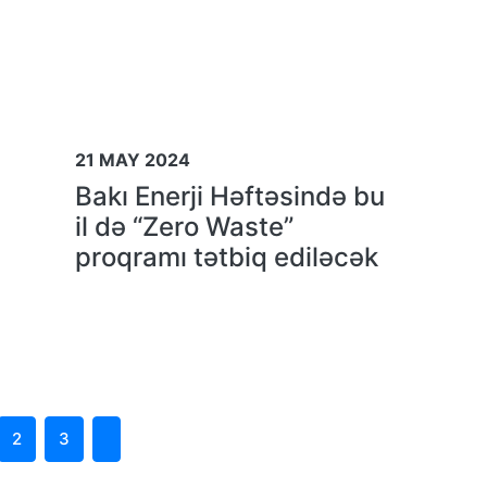
21 MAY 2024
Bakı Enerji Həftəsində bu
il də “Zero Waste”
proqramı tətbiq ediləcək
2
3