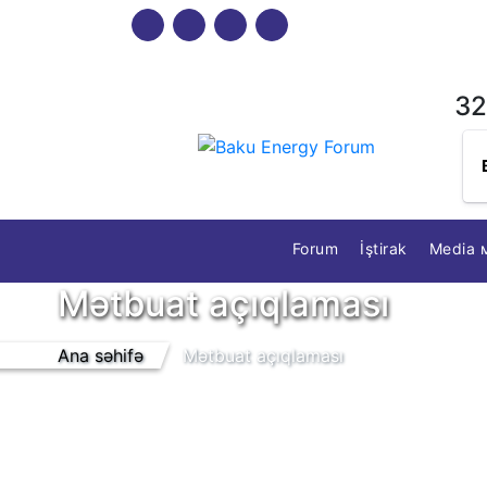
32
Forum
İştirak
Media 
Mətbuat açıqlaması
Ana səhifə
Mətbuat açıqlaması