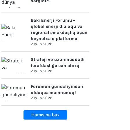
sərgidir!
Bakı Enerji Forumu –
qlobal enerji dialoqu və
regional əməkdaşlıq üçün
beynəlxalq platforma
2 İyun 2026
Strateji və uzunmüddətli
tərəfdaşlığa can atırıq
2 İyun 2026
Forumun gündəliyindən
olduqca məmnunuq!
2 İyun 2026
Hamısına bax