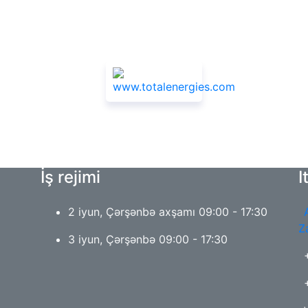
Sponsorlar
İş rejimi
I
2 iyun, Çərşənbə axşamı 09:00 - 17:30
Z
3 iyun, Çərşənbə 09:00 - 17:30