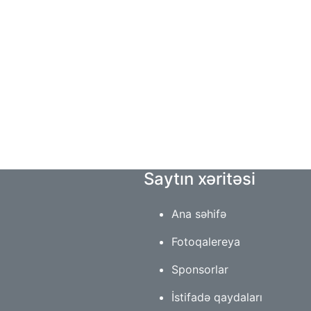
Saytın xəritəsi
Ana səhifə
Fotoqalereya
Sponsorlar
İstifadə qaydaları