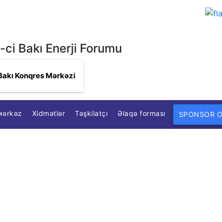
-ci Bakı Enerji Forumu
Bakı Konqres Mərkəzi
мərkəz
Xidmətlər
Təşkilatçı
Əlaqə forması
SPONSOR 