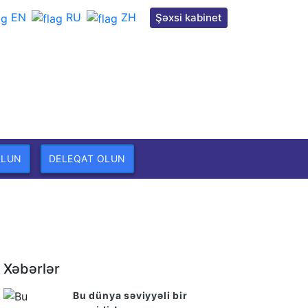
EN
RU
ZH
Şəxsi kabinet
OLUN
DELEQAT OLUN
Xəbərlər
Bu dünya səviyyəli bir